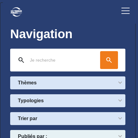
Navigation
search
search
Thèmes
Typologies
Trier par
Publiés par :