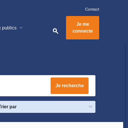
Contact
Je me
x publics
search
connecte
Je recherche
Trier par