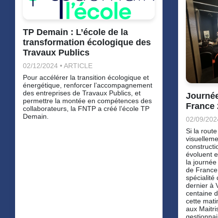
TP Demain : L’école de la
transformation écologique des
Travaux Publics
02/12/2024 • ARTICLE
Pour accélérer la transition écologique et
énergétique, renforcer l’accompagnement
des entreprises de Travaux Publics, et
Journée
permettre la montée en compétences des
France 
collaborateurs, la FNTP a créé l’école TP
Demain.
02/09/202
Si la route
visuelleme
constructi
évoluent e
la journée
de France
spécialité
dernier à 
centaine d
cette mati
aux Maitri
gestionnai