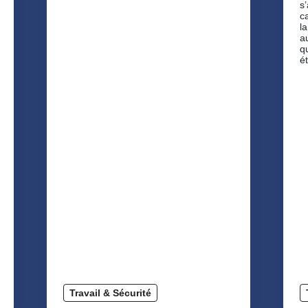
s’
ca
l
a
q
é
Travail & Sécurité