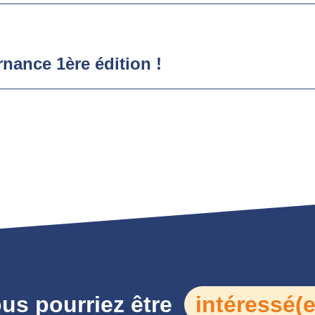
rnance 1ère édition !
us pourriez être
intéressé(e