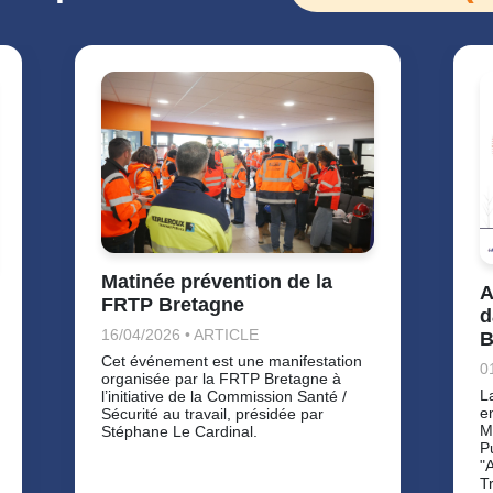
Matinée prévention de la
A
FRTP Bretagne
d
16/04/2026 • ARTICLE
B
Cet événement est une manifestation
0
organisée par la FRTP Bretagne à
L
l’initiative de la Commission Santé /
e
Sécurité au travail, présidée par
M
Stéphane Le Cardinal.
P
"
T