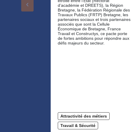
étroite entre l’État (Rectorat
keyboard_arrow_left
d’académie et DREETS), la Région
Bretagne, la Fédération Régionale des
Travaux Publics (FRTP) Bretagne, les
partenaires sociaux et trois partenaires
associés que sont la Cellule
Économique de Bretagne, France
Travail et Constructys, ce pacte porte
de fortes ambitions pour répondre aux
défis majeurs du secteur.
Attractivité des métiers
Travail & Sécurité