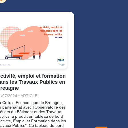
Mise en œuvr
la main : une
recommandat
France et O
15/06/2026 • ART
Nouvelle recomma
professionnelle s
d'enrobés à la ma
ctivité, emploi et formation
ans les Travaux Publics en
retagne
1/07/2024 • ARTICLE
a Cellule Economique de Bretagne,
n partenariat avec l’Observatoire des
étiers du Bâtiment et des Travaux
ublics, a produit un tableau de bord
Activité, Emploi et Formation dans les
ravaux Publics". Ce tableau de bord