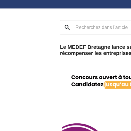
search
Le MEDEF Bretagne lance sa 2
récompenser les entreprises