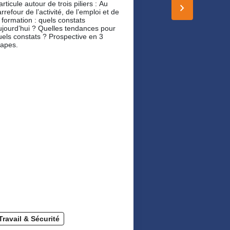
articule autour de trois piliers : Au
keyboard_arrow_right
rrefour de l’activité, de l’emploi et de
a formation : quels constats
ujourd’hui ? Quelles tendances pour
uels constats ? Prospective en 3
tapes.
Travail & Sécurité
Travail & Sécuri