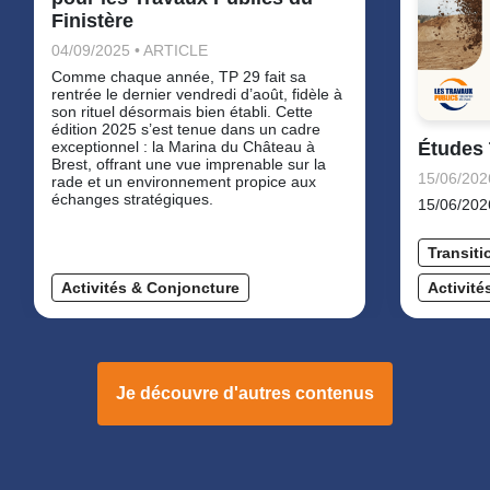
Finistère
04/09/2025 • ARTICLE
Comme chaque année, TP 29 fait sa
rentrée le dernier vendredi d’août, fidèle à
son rituel désormais bien établi. Cette
édition 2025 s’est tenue dans un cadre
exceptionnel : la Marina du Château à
Études 
Brest, offrant une vue imprenable sur la
15/06/202
rade et un environnement propice aux
échanges stratégiques.
15/06/20
Transit
Activités & Conjoncture
Activité
Je découvre d'autres contenus